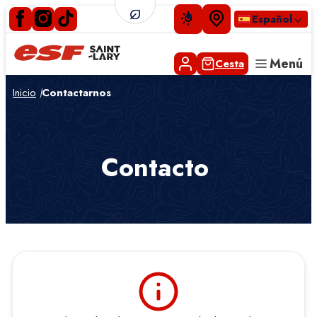
Español
Menú
Cesta
Inicio
Contactarnos
Pequeños
Niños
Adolescentes
Contacto
Adultos
Clases privadas
Experiencia montaña
Fines de semana
Espiaube