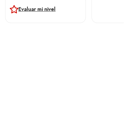
Evaluar mi nivel