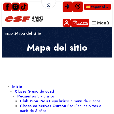
Español
Menú
Cesta
Inicio
Mapa del sitio
Pequeños
Niños
Mapa del sitio
Adolescentes
Adultos
Clases privadas
Experiencia montaña
Fines de semana
Inicio
Espiaube
Clases
Grupo de edad
Pequeños
3 - 5 años
Club Piou Piou
Esquí lúdico a partir de 3 años
Clases colectivas Ourson
Esquí en las pistas a
partir de 5 años