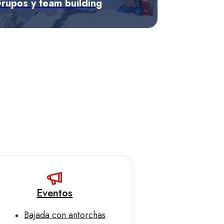
rupos y team building
escubrir las ofertas
Eventos
Bajada con antorchas