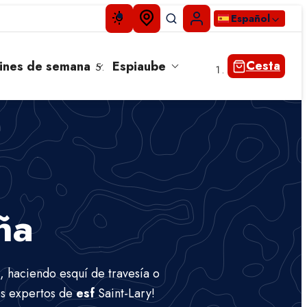
Español
Cesta
ines de semana
Espiaube
ña
a, haciendo esquí de travesía o
res expertos de
esf
Saint-Lary!