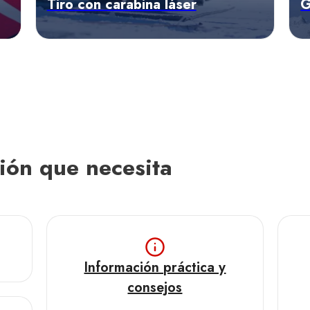
Tiro con carabina láser
G
Descubrir las ofertas
D
ión que necesita
Información práctica y
consejos